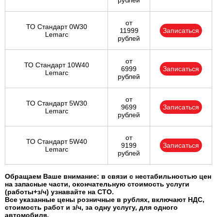
рублей
от
ТО Стандарт 0W30
11999
Записаться
Lemarc
рублей
от
ТО Стандарт 10W40
6999
Записаться
Lemarc
рублей
от
ТО Стандарт 5W30
9699
Записаться
Lemarc
рублей
от
ТО Стандарт 5W40
9199
Записаться
Lemarc
рублей
Обращаем Ваше внимание: в связи с нестабильностью цен
на запасные части, окончательную стоимость услуги
(работы+з/ч) узнавайте на СТО.
Все указанные цены розничные в рублях, включают НДС,
стоимость работ и з/ч, за одну услугу, для одного
автомобиля.